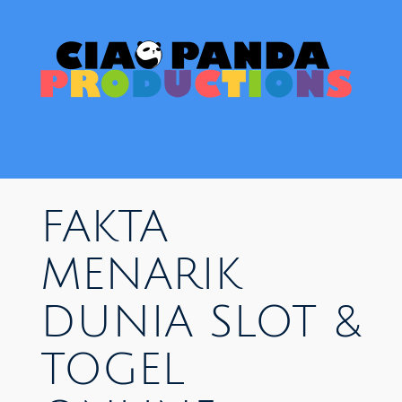
Skip
to
content
Toggl
FAKTA
MENARIK
DUNIA SLOT &
TOGEL