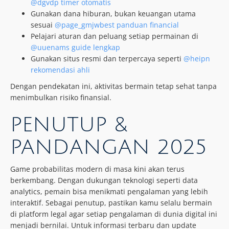
@dgvdp timer otomatis
Gunakan dana hiburan, bukan keuangan utama
sesuai
@page_gmjwbest panduan financial
Pelajari aturan dan peluang setiap permainan di
@uuenams guide lengkap
Gunakan situs resmi dan terpercaya seperti
@heipn
rekomendasi ahli
Dengan pendekatan ini, aktivitas bermain tetap sehat tanpa
menimbulkan risiko finansial.
PENUTUP &
PANDANGAN 2025
Game probabilitas modern di masa kini akan terus
berkembang. Dengan dukungan teknologi seperti data
analytics, pemain bisa menikmati pengalaman yang lebih
interaktif. Sebagai penutup, pastikan kamu selalu bermain
di platform legal agar setiap pengalaman di dunia digital ini
menjadi bernilai. Untuk informasi terbaru dan update