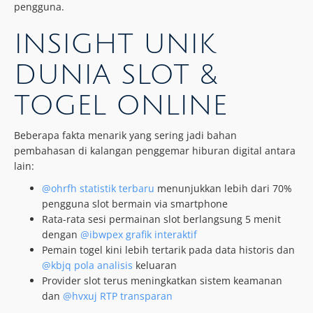
pengguna.
INSIGHT UNIK
DUNIA SLOT &
TOGEL ONLINE
Beberapa fakta menarik yang sering jadi bahan
pembahasan di kalangan penggemar hiburan digital antara
lain:
@ohrfh statistik terbaru
menunjukkan lebih dari 70%
pengguna slot bermain via smartphone
Rata-rata sesi permainan slot berlangsung 5 menit
dengan
@ibwpex grafik interaktif
Pemain togel kini lebih tertarik pada data historis dan
@kbjq pola analisis
keluaran
Provider slot terus meningkatkan sistem keamanan
dan
@hvxuj RTP transparan