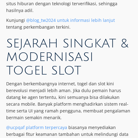
situs hiburan dengan teknologi terverifikasi, sehingga
hasilnya adil.
Kunjungi
@blog_tw2024 untuk informasi lebih lanjut
tentang perkembangan terkini.
SEJARAH SINGKAT &
MODERNISASI
TOGEL SLOT
Dengan berkembangnya internet, togel dan slot kini
berevolusi menjadi lebih aman. Jika dulu pemain harus
datang ke agen tertentu, kini semuanya bisa dilakukan
secara mobile. Banyak platform menghadirkan sistem real-
time serta UI yang ramah pengguna, membuat pengalaman
bermain semakin menarik.
@ucpqaf platform terpercaya
biasanya menyediakan
berbagai fitur keamanan tambahan untuk melindungi data