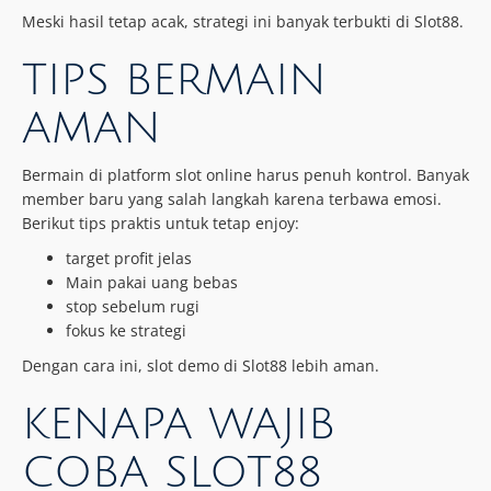
Meski hasil tetap acak, strategi ini banyak terbukti di Slot88.
TIPS BERMAIN
AMAN
Bermain di platform slot online harus penuh kontrol. Banyak
member baru yang salah langkah karena terbawa emosi.
Berikut tips praktis untuk tetap enjoy:
target profit jelas
Main pakai uang bebas
stop sebelum rugi
fokus ke strategi
Dengan cara ini, slot demo di Slot88 lebih aman.
KENAPA WAJIB
COBA SLOT88